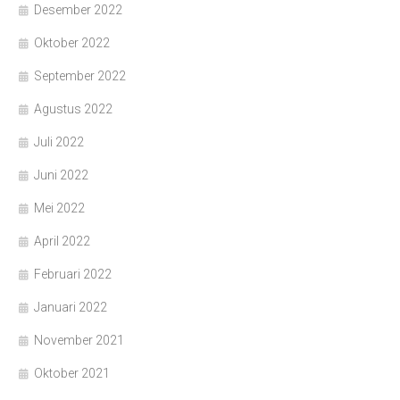
Desember 2022
Oktober 2022
September 2022
Agustus 2022
Juli 2022
Juni 2022
Mei 2022
April 2022
Februari 2022
Januari 2022
November 2021
Oktober 2021