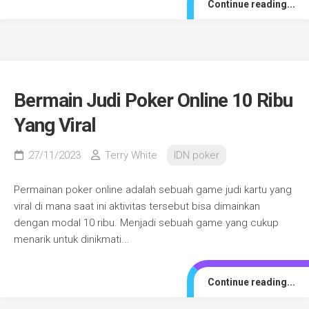
Continue reading...
Bermain Judi Poker Online 10 Ribu
Yang Viral
27/11/2023
Terry White
IDN poker
Permainan poker online adalah sebuah game judi kartu yang
viral di mana saat ini aktivitas tersebut bisa dimainkan
dengan modal 10 ribu. Menjadi sebuah game yang cukup
menarik untuk dinikmati...
Continue reading...