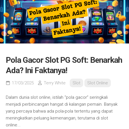
Pola Gacor Slot PG Soft: Benarkah
Ada? Ini Faktanya!
17/03/2025
Terry White
Slot
Slot Online
Dalam dunia slot online, istilah “pola gacor” seringkali
menjadi perbincangan hangat di kalangan pemain. Banyak
yang percaya bahwa ada pola-pola tertentu yang dapat
meningkatkan peluang kemenangan, terutama di slot
online...