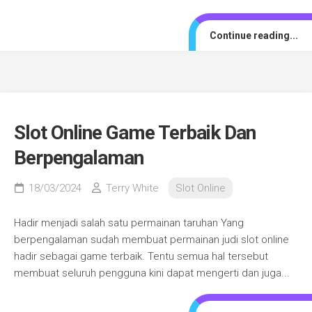
Continue reading...
Slot Online Game Terbaik Dan
Berpengalaman
18/03/2024
Terry White
Slot Online
Hadir menjadi salah satu permainan taruhan Yang
berpengalaman sudah membuat permainan judi slot online
hadir sebagai game terbaik. Tentu semua hal tersebut
membuat seluruh pengguna kini dapat mengerti dan juga...