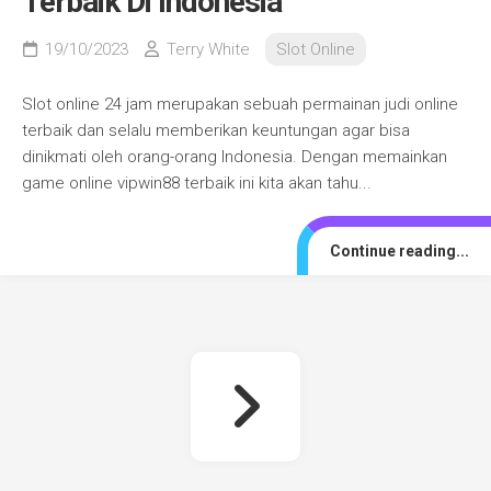
Terbaik Di Indonesia
19/10/2023
Terry White
Slot Online
Slot online 24 jam merupakan sebuah permainan judi online
terbaik dan selalu memberikan keuntungan agar bisa
dinikmati oleh orang-orang Indonesia. Dengan memainkan
game online vipwin88 terbaik ini kita akan tahu...
Continue reading...