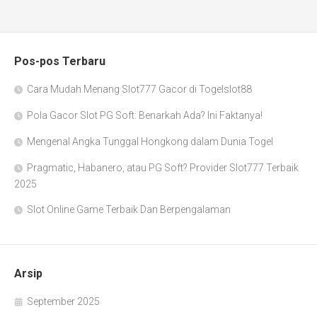
Pos-pos Terbaru
Cara Mudah Menang Slot777 Gacor di Togelslot88
Pola Gacor Slot PG Soft: Benarkah Ada? Ini Faktanya!
Mengenal Angka Tunggal Hongkong dalam Dunia Togel
Pragmatic, Habanero, atau PG Soft? Provider Slot777 Terbaik
2025
Slot Online Game Terbaik Dan Berpengalaman
Arsip
September 2025