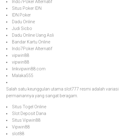
Indo7Poker Alternatif
Situs Poker IDN
IDN Poker
Dadu Online
Judi Sicbo
Dadu Online Uang Asli
Bandar Kartu Online
Indo7Poker Alternatif
vipwin88
vipwin88
linkvipwin88.com
Malaka555
Salah satu keunggulan utama
slot777 resmi
adalah variasi
permainannya yang sangat beragam.
Situs Togel Online
Slot Deposit Dana
Situs Vipwin88
Vipwin88
slot88