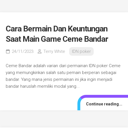
Cara Bermain Dan Keuntungan
Saat Main Game Ceme Bandar
24/11/2023
Terry White
IDN poker
Ceme Bandar adalah varian dari permainan IDN poker Ceme
yang memungkinkan salah satu pemain berperan sebagai
bandar. Yang mana jenis permainan ini jika ingin menjadi
bandar haruslah memiliki modal yang...
Continue reading...