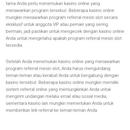
tama Anda perlu menemukan kasino online yang
menawarkan program tersebut. Beberapa kasino online
mungkin menawarkan program referral mesin slot secara
eksklusif untuk anggota VIP atau pemain yang sering
bermain, jadi pastikan untuk mengecek dengan kasino online
Anda untuk mengetahui apakah program referral mesin slot
tersedia.
Setelah Anda menemukan kasino online yang menawarkan
program referral mesin slot, Anda harus mengundang
teman-teman atau kerabat Anda untuk bergabung dengan
kasino tersebut. Beberapa kasino online mungkin memiliki
sistem referral online yang memungkinkan Anda untuk
mengirim undangan melalui email atau sosial media,
sementara kasino lain mungkin memerlukan Anda untuk
memberikan link referral ke teman-teman Anda.