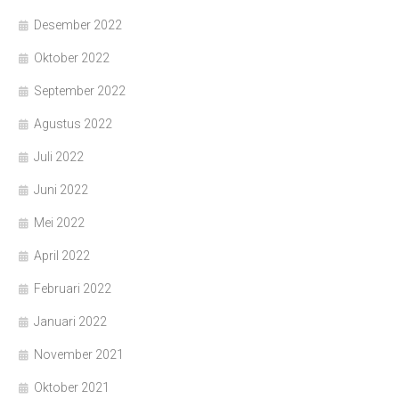
Desember 2022
Oktober 2022
September 2022
Agustus 2022
Juli 2022
Juni 2022
Mei 2022
April 2022
Februari 2022
Januari 2022
November 2021
Oktober 2021