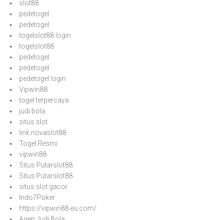
slot88
pedetogel
pedetogel
togelslot88 login
togelslot88
pedetogel
pedetogel
pedetogel login
Vipwin88
togel terpercaya
judi bola
situs slot
link novaslot88
Togel Resmi
vipwin88
Situs Putarslot88
Situs Putarslot88
situs slot gacor
Indo7Poker
https://vipwin88.eu.com/
Agen Judi Bola