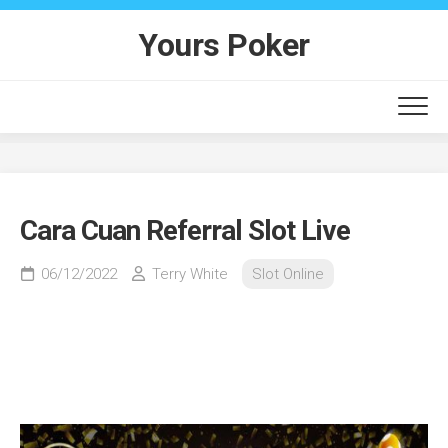
Skip
to
Yours Poker
content
Cara Cuan Referral Slot Live
06/12/2022
Terry White
Slot Online