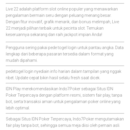
Live 22 adalah platform slot online populer yang menawarkan
pengalaman bermain seru dengan peluang menang besar.
Dengan fitur inovatif, grafik menarik, dan bonus melimpah,
Live
22
menjadi pilihan terbaik untuk pecinta slot. Temukan
keseruannya sekarang dan raih jackpot impian Anda!
Pengguna sering pakai
pede togel login
untuk pantau angka. Data
lengkap dari beberapa pasaran tersedia dalam format yang
mudah dipahami.
pedetogel login
nyediain info harian dalam tampilan yang nggak
ribet. Update cepat bikin hasil selalu fresh saat dicek.
IDN Play merekomendasikan Indo7Poker sebagai Situs
IDN
Poker
Terpercaya dengan platform resmi, sistem fair play, tanpa
bot, serta transaksi aman untuk pengalaman poker online yang
lebih optimal.
Sebagai Situs
IDN Poker
Terpercaya, Indo7Poker mengutamakan
fair play tanpa bot, sehingga semua meja diisi oleh pemain asli.