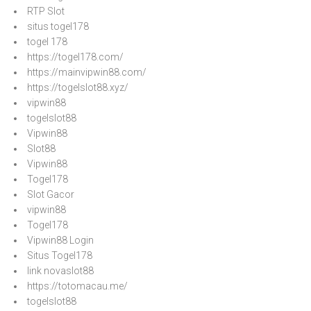
RTP Slot
situs togel178
togel 178
https://togel178.com/
https://mainvipwin88.com/
https://togelslot88.xyz/
vipwin88
togelslot88
Vipwin88
Slot88
Vipwin88
Togel178
Slot Gacor
vipwin88
Togel178
Vipwin88 Login
Situs Togel178
link novaslot88
https://totomacau.me/
togelslot88