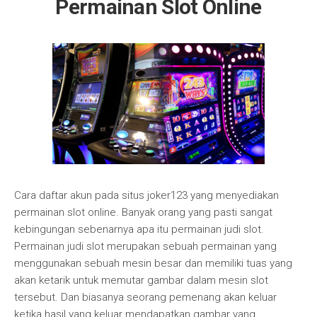
Permainan Slot Online
Cara daftar akun pada situs joker123 yang menyediakan
permainan slot online. Banyak orang yang pasti sangat
kebingungan sebenarnya apa itu permainan judi slot.
Permainan judi slot merupakan sebuah permainan yang
menggunakan sebuah mesin besar dan memiliki tuas yang
akan ketarik untuk memutar gambar dalam mesin slot
tersebut. Dan biasanya seorang pemenang akan keluar
ketika hasil yang keluar mendapatkan gambar yang