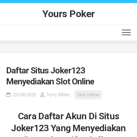
Skip
to
Yours Poker
content
Daftar Situs Joker123
Menyediakan Slot Online
22/09/2020
Terry White
Slot Online
Cara Daftar Akun Di Situs
Joker123 Yang Menyediakan