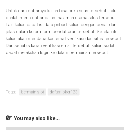
Untuk cara daftarnya kalian bisa buka situs tersebut. Lalu
carilah menu daftar dalam halaman utama situs tersebut.
Lalu kalian dapat isi data pribadi kalian dengan benar dan
jelas dalam kolom form pendaftaran tersebut. Setelah itu
kalian akan mendapatkan email verifikasi dari situs tersebut.
Dan sehabis kalian verifikasi email tersebut. kalian sudah
dapat melakukan login ke dalam permainan tersebut.
Tags:
bermain slot
daftar joker123
You may also like...