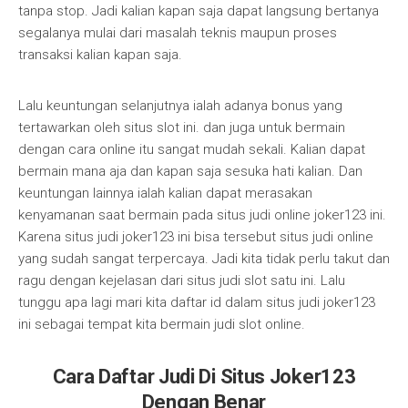
tanpa stop. Jadi kalian kapan saja dapat langsung bertanya
segalanya mulai dari masalah teknis maupun proses
transaksi kalian kapan saja.
Lalu keuntungan selanjutnya ialah adanya bonus yang
tertawarkan oleh situs slot ini. dan juga untuk bermain
dengan cara online itu sangat mudah sekali. Kalian dapat
bermain mana aja dan kapan saja sesuka hati kalian. Dan
keuntungan lainnya ialah kalian dapat merasakan
kenyamanan saat bermain pada situs judi online joker123 ini.
Karena situs judi joker123 ini bisa tersebut situs judi online
yang sudah sangat terpercaya. Jadi kita tidak perlu takut dan
ragu dengan kejelasan dari situs judi slot satu ini. Lalu
tunggu apa lagi mari kita daftar id dalam situs judi joker123
ini sebagai tempat kita bermain judi slot online.
Cara Daftar Judi Di Situs Joker123
Dengan Benar