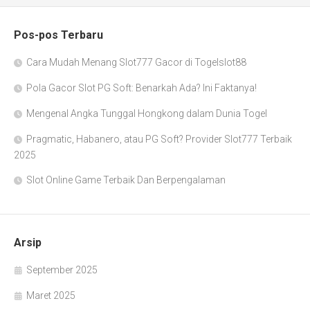
Pos-pos Terbaru
Cara Mudah Menang Slot777 Gacor di Togelslot88
Pola Gacor Slot PG Soft: Benarkah Ada? Ini Faktanya!
Mengenal Angka Tunggal Hongkong dalam Dunia Togel
Pragmatic, Habanero, atau PG Soft? Provider Slot777 Terbaik
2025
Slot Online Game Terbaik Dan Berpengalaman
Arsip
September 2025
Maret 2025