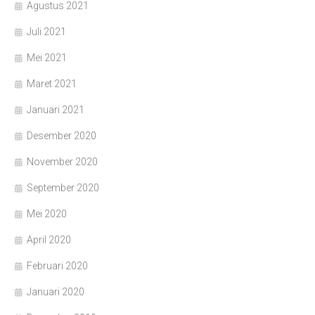
Agustus 2021
Juli 2021
Mei 2021
Maret 2021
Januari 2021
Desember 2020
November 2020
September 2020
Mei 2020
April 2020
Februari 2020
Januari 2020