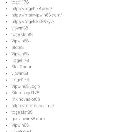
togel 178
https://togel178.com/
https://mainvipwin88.com/
https://togelslot88.xyz/
vipwin88
togelslot88
Vipwin88
Slot88
Vipwin88
Togel178
Slot Gacor
vipwin88
Togel178
Vipwin88 Login
Situs Togel178
link novaslot88
https://totomacau.me/
togelslot88
gasvipwin88.com
Vipwin88
vipw88.net