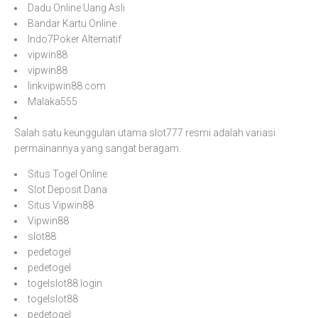
Dadu Online Uang Asli
Bandar Kartu Online
Indo7Poker Alternatif
vipwin88
vipwin88
linkvipwin88.com
Malaka555
Salah satu keunggulan utama
slot777 resmi
adalah variasi
permainannya yang sangat beragam.
Situs Togel Online
Slot Deposit Dana
Situs Vipwin88
Vipwin88
slot88
pedetogel
pedetogel
togelslot88 login
togelslot88
pedetogel