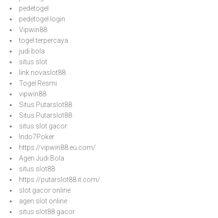
pedetogel
pedetogel login
Vipwin88
togel terpercaya
judi bola
situs slot
link novaslot88
Togel Resmi
vipwin88
Situs Putarslot88
Situs Putarslot88
situs slot gacor
Indo7Poker
https://vipwin88.eu.com/
Agen Judi Bola
situs slot88
https://putarslot88.it.com/
slot gacor online
agen slot online
situs slot88 gacor