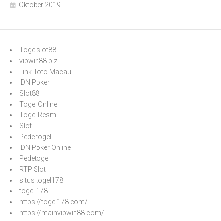
Oktober 2019
Togelslot88
vipwin88.biz
Link Toto Macau
IDN Poker
Slot88
Togel Online
Togel Resmi
Slot
Pede togel
IDN Poker Online
Pedetogel
RTP Slot
situs togel178
togel 178
https://togel178.com/
https://mainvipwin88.com/