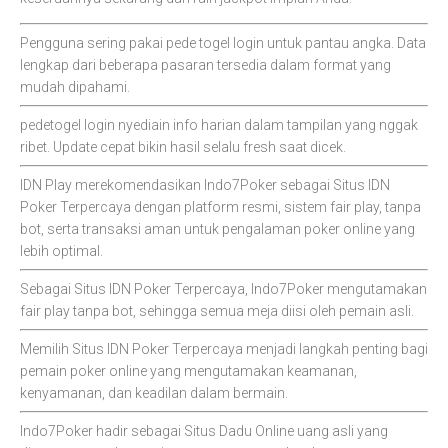
Pengguna sering pakai
pede togel login
untuk pantau angka. Data
lengkap dari beberapa pasaran tersedia dalam format yang
mudah dipahami.
pedetogel login
nyediain info harian dalam tampilan yang nggak
ribet. Update cepat bikin hasil selalu fresh saat dicek.
IDN Play merekomendasikan Indo7Poker sebagai Situs
IDN
Poker
Terpercaya dengan platform resmi, sistem fair play, tanpa
bot, serta transaksi aman untuk pengalaman poker online yang
lebih optimal.
Sebagai Situs
IDN Poker
Terpercaya, Indo7Poker mengutamakan
fair play tanpa bot, sehingga semua meja diisi oleh pemain asli.
Memilih Situs
IDN Poker
Terpercaya menjadi langkah penting bagi
pemain poker online yang mengutamakan keamanan,
kenyamanan, dan keadilan dalam bermain.
Indo7Poker hadir sebagai
Situs Dadu Online
uang asli yang