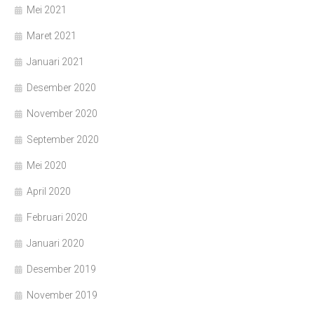
Mei 2021
Maret 2021
Januari 2021
Desember 2020
November 2020
September 2020
Mei 2020
April 2020
Februari 2020
Januari 2020
Desember 2019
November 2019