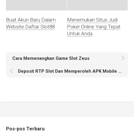
Buat Akun Baru Dalam
Menemukan Situs Judi
Website Daftar Slot88
Poker Online Yang Tepat
Untuk Anda
Cara Memenangkan Game Slot Zeus
Deposit RTP Slot Dan Memperoleh APK Mobile Smartphone
Pos-pos Terbaru