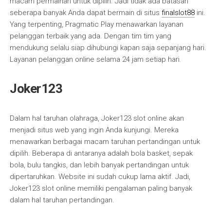
macam permainan untuk dipilih. Jadi tidak ada batasan
seberapa banyak Anda dapat bermain di situs
finalslot88
ini.
Yang terpenting, Pragmatic Play menawarkan layanan
pelanggan terbaik yang ada. Dengan tim tim yang
mendukung selalu siap dihubungi kapan saja sepanjang hari.
Layanan pelanggan online selama 24 jam setiap hari.
Joker123
Dalam hal taruhan olahraga, Joker123 slot online akan
menjadi situs web yang ingin Anda kunjungi. Mereka
menawarkan berbagai macam taruhan pertandingan untuk
dipilih. Beberapa di antaranya adalah bola basket, sepak
bola, bulu tangkis, dan lebih banyak pertandingan untuk
dipertaruhkan. Website ini sudah cukup lama aktif. Jadi,
Joker123 slot online memiliki pengalaman paling banyak
dalam hal taruhan pertandingan.