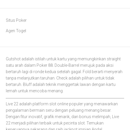
Situs Poker
Agen Togel
Gutshot adalah istilah untuk kartu yang memungkinkan straight
satu arah dalam
Poker 88
. Double-Barrel merujuk pada aksi
bertaruh lagi di ronde kedua setelah gagal. Fold berarti menyerah
tanpa melanjutkan taruhan. Check adalah pilihan untuk tidak
bertaruh. Bluff adalah teknik menggertak lawan dengan kartu
lemah untuk mencoba menang.
Live 22 adalah platform slot online populer yang menawarkan
pengalaman bermain seru dengan peluang menang besar.
Dengan fitur inovatif, grafik menarik, dan bonus melimpah,
Live
22
menjadi pilihan terbaik untuk pecinta slot. Temukan
keseruannya sekarang dan raih jackpot impian Anda!