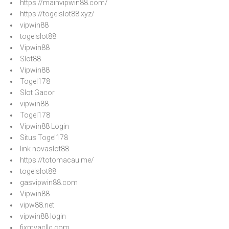
https://mainvipwin88.com/
https://togelslot88.xyz/
vipwin88
togelslot88
Vipwin88
Slot88
Vipwin88
Togel178
Slot Gacor
vipwin88
Togel178
Vipwin88 Login
Situs Togel178
link novaslot88
https://totomacau.me/
togelslot88
gasvipwin88.com
Vipwin88
vipw88.net
vipwin88 login
fixmyacllc.com