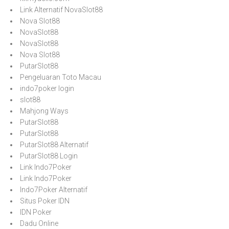
Link Alternatif NovaSlot88
Nova Slot88
NovaSlot88
NovaSlot88
Nova Slot88
PutarSlot88
Pengeluaran Toto Macau
indo7poker login
slot88
Mahjong Ways
PutarSlot88
PutarSlot88
PutarSlot88 Alternatif
PutarSlot88 Login
Link Indo7Poker
Link Indo7Poker
Indo7Poker Alternatif
Situs Poker IDN
IDN Poker
Dadu Online