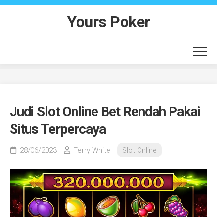
Skip
to
Yours Poker
content
Judi Slot Online Bet Rendah Pakai
Situs Terpercaya
28/06/2023
Terry White
Slot Online