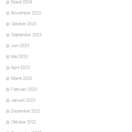
Maret 2024
November 2023
Oktober 2023
September 2023
Juni 2023
Mei 2023
April 2023
Maret 2023
Februari 2023
Januari 2023
Desember 2022
Oktober 2022