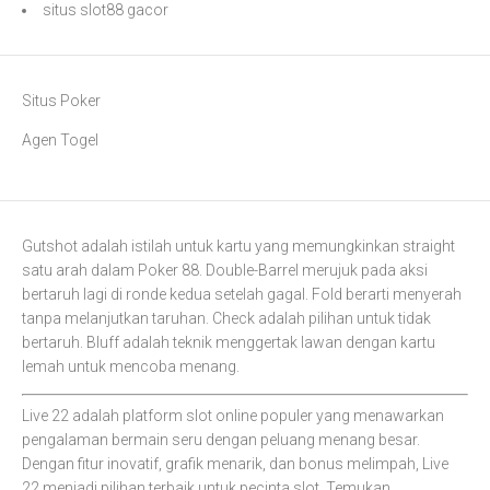
situs slot88 gacor
Situs Poker
Agen Togel
Gutshot adalah istilah untuk kartu yang memungkinkan straight
satu arah dalam
Poker 88
. Double-Barrel merujuk pada aksi
bertaruh lagi di ronde kedua setelah gagal. Fold berarti menyerah
tanpa melanjutkan taruhan. Check adalah pilihan untuk tidak
bertaruh. Bluff adalah teknik menggertak lawan dengan kartu
lemah untuk mencoba menang.
Live 22 adalah platform slot online populer yang menawarkan
pengalaman bermain seru dengan peluang menang besar.
Dengan fitur inovatif, grafik menarik, dan bonus melimpah,
Live
22
menjadi pilihan terbaik untuk pecinta slot. Temukan