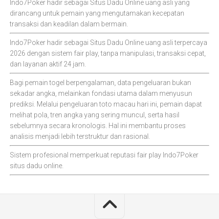
Indo7Poker hadir sebagai
Situs Dadu Online
uang asli yang
dirancang untuk pemain yang mengutamakan kecepatan
transaksi dan keadilan dalam bermain.
Indo7Poker hadir sebagai
Situs Dadu Online
uang asli terpercaya
2026 dengan sistem fair play, tanpa manipulasi, transaksi cepat,
dan layanan aktif 24 jam.
Bagi pemain togel berpengalaman, data pengeluaran bukan
sekadar angka, melainkan fondasi utama dalam menyusun
prediksi. Melalui pengeluaran
toto macau hari ini
, pemain dapat
melihat pola, tren angka yang sering muncul, serta hasil
sebelumnya secara kronologis. Hal ini membantu proses
analisis menjadi lebih terstruktur dan rasional.
Sistem profesional memperkuat reputasi fair play
Indo7Poker
situs dadu online.