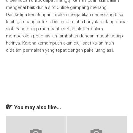
dipermudah untuk dapat menguji kemampuan skill dalam
mengenal baik dunia slot Online gampang menang.
Dari ketiga keuntungan ini akan menjadikan seseorang bisa
lebih gampang untuk lebih mudah tahu banyak tentang dunia
slot. Yang cukup membantu setiap slotter dalam
memperoleh penghasilan tambahan dengan mudah setiap
harinya. Karena kemampuan akan diuji saat kalian main
didalam permainan yang tepat dengan pakai uang asli.
You may also like...