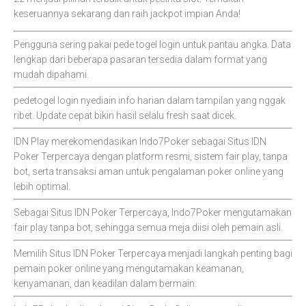
keseruannya sekarang dan raih jackpot impian Anda!
Pengguna sering pakai
pede togel login
untuk pantau angka. Data
lengkap dari beberapa pasaran tersedia dalam format yang
mudah dipahami.
pedetogel login
nyediain info harian dalam tampilan yang nggak
ribet. Update cepat bikin hasil selalu fresh saat dicek.
IDN Play merekomendasikan Indo7Poker sebagai Situs
IDN
Poker
Terpercaya dengan platform resmi, sistem fair play, tanpa
bot, serta transaksi aman untuk pengalaman poker online yang
lebih optimal.
Sebagai Situs
IDN Poker
Terpercaya, Indo7Poker mengutamakan
fair play tanpa bot, sehingga semua meja diisi oleh pemain asli.
Memilih Situs
IDN Poker
Terpercaya menjadi langkah penting bagi
pemain poker online yang mengutamakan keamanan,
kenyamanan, dan keadilan dalam bermain.