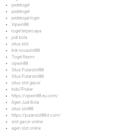
pedetogel
pedetogel
pedetogel login
Vipwin88
togel terpercaya
judi bola
situs slot
link novaslot88
Togel Resmi
vipwin88
Situs Putarslot88
Situs Putarslot88
situs slot gacor
Indo7Poker
https://vipwin88.eu.com/
Agen Judi Bola
situs slot88
https://putarslot88.it.com/
slot gacor online
agen slot online