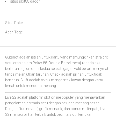
situs slot88 gacor
Situs Poker
Agen Togel
Gutshot adalah istilah untuk kartu yang memungkinkan straight
satu arah dalam
Poker 88
. Double-Barrel merujuk pada aksi
bertaruh lagi di ronde kedua setelah gagal. Fold berarti menyerah
tanpa melanjutkan taruhan. Check adalah pilihan untuk tidak
bertaruh. Bluff adalah teknik menggertak lawan dengan kartu
lemah untuk mencoba menang.
Live 22 adalah platform slot online populer yang menawarkan
pengalaman bermain seru dengan peluang menang besar.
Dengan fitur inovatif, grafik menarik, dan bonus melimpah,
Live
22
menjadi pilihan terbaik untuk pecinta slot. Temukan