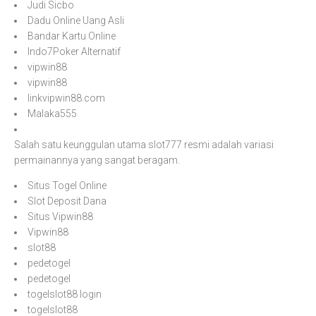
Judi Sicbo
Dadu Online Uang Asli
Bandar Kartu Online
Indo7Poker Alternatif
vipwin88
vipwin88
linkvipwin88.com
Malaka555
Salah satu keunggulan utama
slot777 resmi
adalah variasi
permainannya yang sangat beragam.
Situs Togel Online
Slot Deposit Dana
Situs Vipwin88
Vipwin88
slot88
pedetogel
pedetogel
togelslot88 login
togelslot88