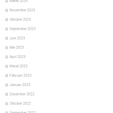
Maret 2024
November 2023
Oktober 2023
September 2023
Juni 2023
Mei 2023
April 2023
Maret 2023
Februari 2023
Januari 2023
Desember 2022
Oktober 2022
September 2022