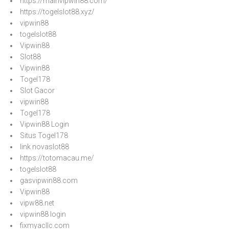
https://mainvipwin88.com/
https://togelslot88.xyz/
vipwin88
togelslot88
Vipwin88
Slot88
Vipwin88
Togel178
Slot Gacor
vipwin88
Togel178
Vipwin88 Login
Situs Togel178
link novaslot88
https://totomacau.me/
togelslot88
gasvipwin88.com
Vipwin88
vipw88.net
vipwin88 login
fixmyacllc.com