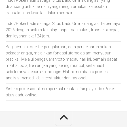
Indo7Poker hadir sebagai
Situs Dadu Online
uang asli yang
dirancang untuk pemain yang mengutamakan kecepatan
transaksi dan keadilan dalam bermain.
Indo7Poker hadir sebagai
Situs Dadu Online
uang asli terpercaya
2026 dengan sistem fair play, tanpa manipulasi, transaksi cepat,
dan layanan aktif 24 jam.
Bagi pemain togel berpengalaman, data pengeluaran bukan
sekadar angka, melainkan fondasi utama dalam menyusun
prediksi. Melalui pengeluaran
toto macau hari ini
, pemain dapat
melihat pola, tren angka yang sering muncul, serta hasil
sebelumnya secara kronologis. Hal ini membantu proses
analisis menjadi lebih terstruktur dan rasional.
Sistem profesional memperkuat reputasi fair play
Indo7Poker
situs dadu online.