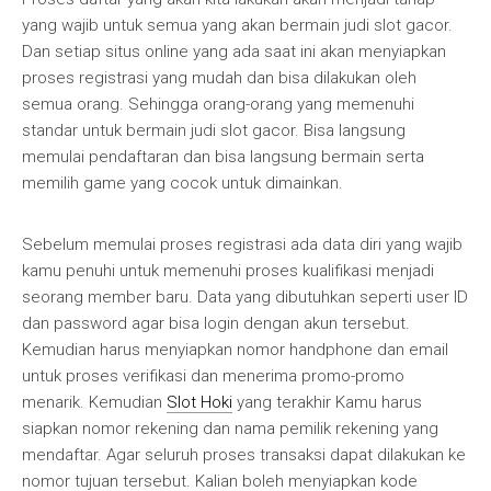
yang wajib untuk semua yang akan bermain judi slot gacor.
Dan setiap situs online yang ada saat ini akan menyiapkan
proses registrasi yang mudah dan bisa dilakukan oleh
semua orang. Sehingga orang-orang yang memenuhi
standar untuk bermain judi slot gacor. Bisa langsung
memulai pendaftaran dan bisa langsung bermain serta
memilih game yang cocok untuk dimainkan.
Sebelum memulai proses registrasi ada data diri yang wajib
kamu penuhi untuk memenuhi proses kualifikasi menjadi
seorang member baru. Data yang dibutuhkan seperti user ID
dan password agar bisa login dengan akun tersebut.
Kemudian harus menyiapkan nomor handphone dan email
untuk proses verifikasi dan menerima promo-promo
menarik. Kemudian
Slot Hoki
yang terakhir Kamu harus
siapkan nomor rekening dan nama pemilik rekening yang
mendaftar. Agar seluruh proses transaksi dapat dilakukan ke
nomor tujuan tersebut. Kalian boleh menyiapkan kode