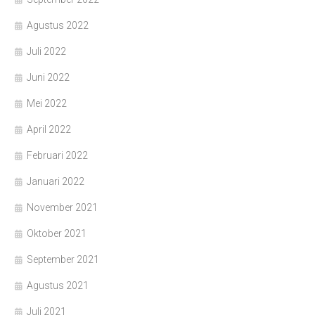
Agustus 2022
Juli 2022
Juni 2022
Mei 2022
April 2022
Februari 2022
Januari 2022
November 2021
Oktober 2021
September 2021
Agustus 2021
Juli 2021