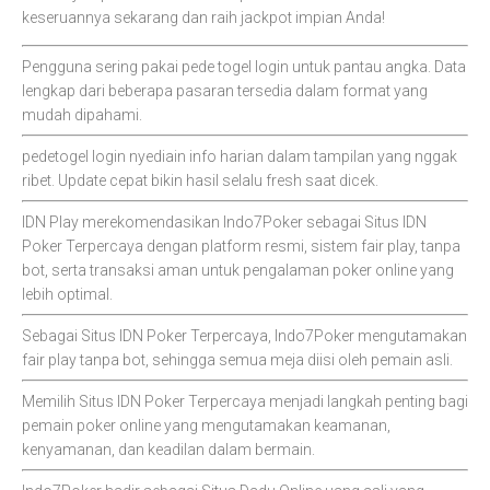
keseruannya sekarang dan raih jackpot impian Anda!
Pengguna sering pakai
pede togel login
untuk pantau angka. Data
lengkap dari beberapa pasaran tersedia dalam format yang
mudah dipahami.
pedetogel login
nyediain info harian dalam tampilan yang nggak
ribet. Update cepat bikin hasil selalu fresh saat dicek.
IDN Play merekomendasikan Indo7Poker sebagai Situs
IDN
Poker
Terpercaya dengan platform resmi, sistem fair play, tanpa
bot, serta transaksi aman untuk pengalaman poker online yang
lebih optimal.
Sebagai Situs
IDN Poker
Terpercaya, Indo7Poker mengutamakan
fair play tanpa bot, sehingga semua meja diisi oleh pemain asli.
Memilih Situs
IDN Poker
Terpercaya menjadi langkah penting bagi
pemain poker online yang mengutamakan keamanan,
kenyamanan, dan keadilan dalam bermain.