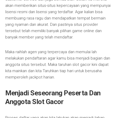
akan memberikan situs-situs kepercayaan yang mempunyai
lisensi resmi dan lisensi yang terdaftar. Agar kalian bisa
membuang rasa ragu dan mendapatkan tempat bermain
yang nyaman dan akurat. Dan pastinya situs provider
tersebut telah memiliki banyak pilihan game online dan
banyak member yang telah mendaftar.
Maka raihlah agen yang terpercaya dan memulai lah
melakukan pendaftaran agar kamu bisa menjadi bagian dan
anggota situs tersebut. Maka taruhan slot gacor kini dapat
kita mainkan dan kita Taruhkan tiap hari untuk berusaha
memperoleh jackpot harian.
Menjadi Seseorang Peserta Dan
Anggota Slot Gacor
Proses daftar yang akan kita lakukan akan menjadi tahap