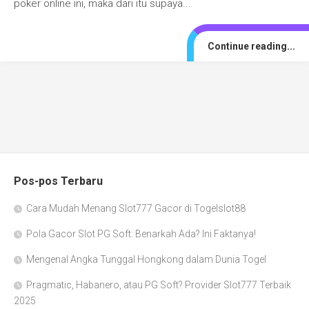
poker online ini, maka dari itu supaya...
Continue reading...
Pos-pos Terbaru
Cara Mudah Menang Slot777 Gacor di Togelslot88
Pola Gacor Slot PG Soft: Benarkah Ada? Ini Faktanya!
Mengenal Angka Tunggal Hongkong dalam Dunia Togel
Pragmatic, Habanero, atau PG Soft? Provider Slot777 Terbaik
2025