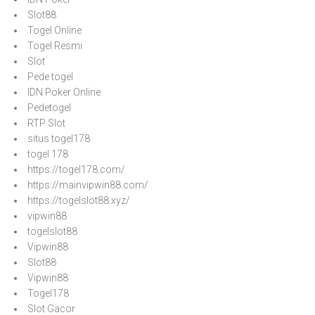
Slot88
Togel Online
Togel Resmi
Slot
Pede togel
IDN Poker Online
Pedetogel
RTP Slot
situs togel178
togel 178
https://togel178.com/
https://mainvipwin88.com/
https://togelslot88.xyz/
vipwin88
togelslot88
Vipwin88
Slot88
Vipwin88
Togel178
Slot Gacor