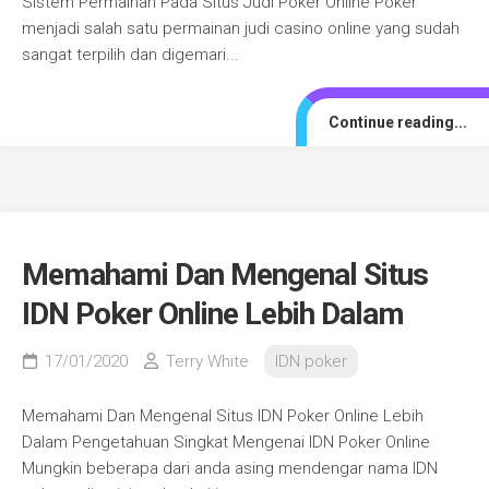
Sistem Permainan Pada Situs Judi Poker Online Poker
menjadi salah satu permainan judi casino online yang sudah
sangat terpilih dan digemari...
Continue reading...
Memahami Dan Mengenal Situs
IDN Poker Online Lebih Dalam
17/01/2020
Terry White
IDN poker
Memahami Dan Mengenal Situs IDN Poker Online Lebih
Dalam Pengetahuan Singkat Mengenai IDN Poker Online
Mungkin beberapa dari anda asing mendengar nama IDN