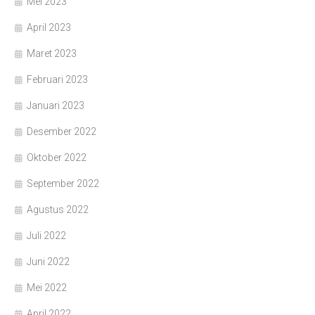
Mei 2023
April 2023
Maret 2023
Februari 2023
Januari 2023
Desember 2022
Oktober 2022
September 2022
Agustus 2022
Juli 2022
Juni 2022
Mei 2022
April 2022