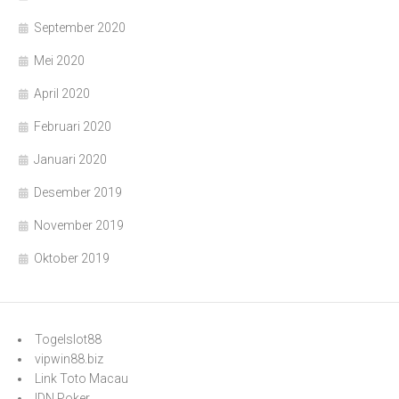
September 2020
Mei 2020
April 2020
Februari 2020
Januari 2020
Desember 2019
November 2019
Oktober 2019
Togelslot88
vipwin88.biz
Link Toto Macau
IDN Poker