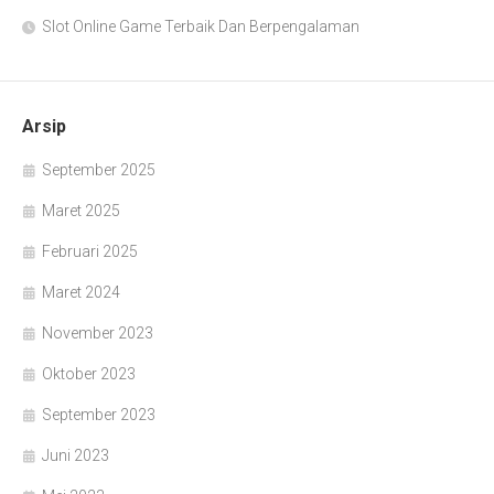
Slot Online Game Terbaik Dan Berpengalaman
Arsip
September 2025
Maret 2025
Februari 2025
Maret 2024
November 2023
Oktober 2023
September 2023
Juni 2023