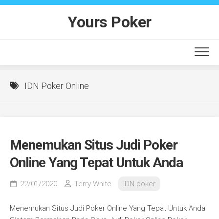
Skip
to
Yours Poker
content
IDN Poker Online
Menemukan Situs Judi Poker
Online Yang Tepat Untuk Anda
22/01/2020
Terry White
IDN poker
Menemukan Situs Judi Poker Online Yang Tepat Untuk Anda