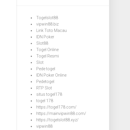
Togelslot88
vipwin88.biz
Link Toto Macau
IDN Poker
Slot88
Togel Online
Togel Resmi
Slot
Pede togel
IDN Poker Online
Pedetogel
RTP Slot
situs togel178
togel 178
https://togel178.com/
https://mainvipwin88.com/
https://togelslot88.xyz/
vipwin88