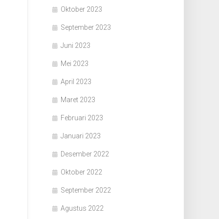
Oktober 2023
September 2023
Juni 2023
Mei 2023
April 2023
Maret 2023
Februari 2023
Januari 2023
Desember 2022
Oktober 2022
September 2022
Agustus 2022