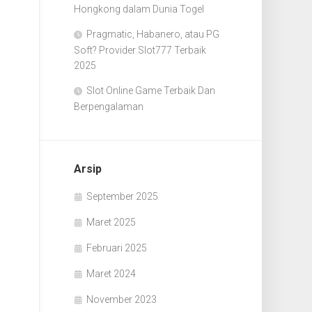
Hongkong dalam Dunia Togel
Pragmatic, Habanero, atau PG
Soft? Provider Slot777 Terbaik
2025
Slot Online Game Terbaik Dan
Berpengalaman
Arsip
September 2025
Maret 2025
Februari 2025
Maret 2024
November 2023