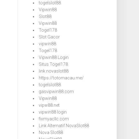
togelslot88
Vipwin88
Slot88
Vipwin88
Togel178
Slot Gacor
vipwin88
Togel178
Vipwin88 Login
Situs Togel178
link novaslot88
https://totomacau.me/
togelslot88
gasvipwin88.com
Vipwin88
vipw88.net
vipwin88 login
fixmyacllc.com
Link Alternatif NovaSlot88
Nova Slot88