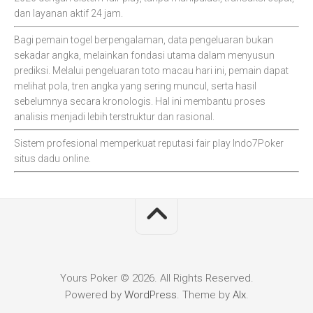
dan layanan aktif 24 jam.
Bagi pemain togel berpengalaman, data pengeluaran bukan
sekadar angka, melainkan fondasi utama dalam menyusun
prediksi. Melalui pengeluaran
toto macau hari ini
, pemain dapat
melihat pola, tren angka yang sering muncul, serta hasil
sebelumnya secara kronologis. Hal ini membantu proses
analisis menjadi lebih terstruktur dan rasional.
Sistem profesional memperkuat reputasi fair play
Indo7Poker
situs dadu online.
Yours Poker © 2026. All Rights Reserved.
Powered by
WordPress
. Theme by
Alx
.