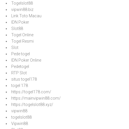
Togelslot88
vipwin88.biz
Link Toto Macau
IDN Poker
Slot88
Togel Online
Togel Resmi
Slot
Pede togel
IDN Poker Online
Pedetogel
RTP Slot
situs togel178
togel 178
https://togel178.com/
https://mainvipwin88.com/
https://togelslot88.xyz/
vipwin88
togelslot88
Vipwin88