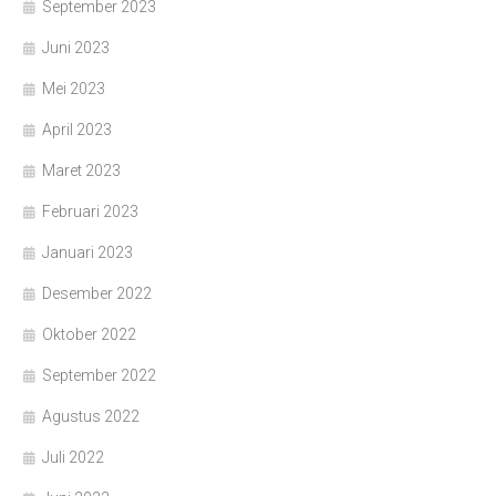
September 2023
Juni 2023
Mei 2023
April 2023
Maret 2023
Februari 2023
Januari 2023
Desember 2022
Oktober 2022
September 2022
Agustus 2022
Juli 2022