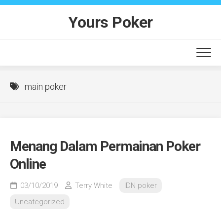
Skip
to
Yours Poker
content
main poker
Menang Dalam Permainan Poker
Online
03/10/2019
Terry White
IDN poker
Uncategorized