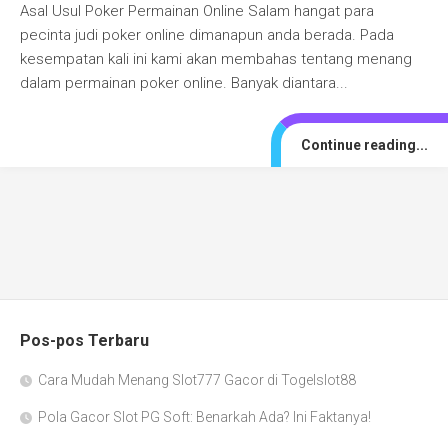
Asal Usul Poker Permainan Online Salam hangat para
pecinta judi poker online dimanapun anda berada. Pada
kesempatan kali ini kami akan membahas tentang menang
dalam permainan poker online. Banyak diantara...
Continue reading...
Pos-pos Terbaru
Cara Mudah Menang Slot777 Gacor di Togelslot88
Pola Gacor Slot PG Soft: Benarkah Ada? Ini Faktanya!