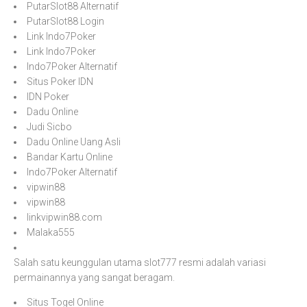
PutarSlot88 Alternatif
PutarSlot88 Login
Link Indo7Poker
Link Indo7Poker
Indo7Poker Alternatif
Situs Poker IDN
IDN Poker
Dadu Online
Judi Sicbo
Dadu Online Uang Asli
Bandar Kartu Online
Indo7Poker Alternatif
vipwin88
vipwin88
linkvipwin88.com
Malaka555
Salah satu keunggulan utama
slot777 resmi
adalah variasi
permainannya yang sangat beragam.
Situs Togel Online