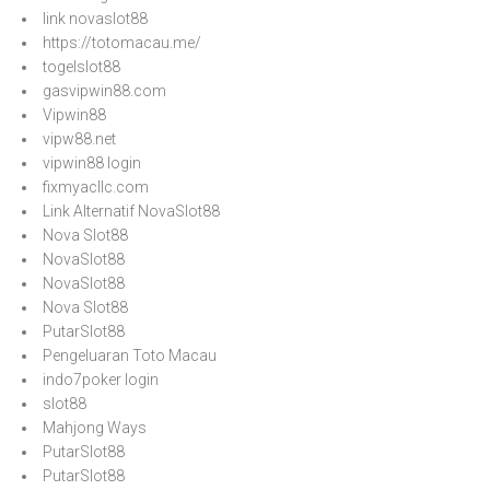
link novaslot88
https://totomacau.me/
togelslot88
gasvipwin88.com
Vipwin88
vipw88.net
vipwin88 login
fixmyacllc.com
Link Alternatif NovaSlot88
Nova Slot88
NovaSlot88
NovaSlot88
Nova Slot88
PutarSlot88
Pengeluaran Toto Macau
indo7poker login
slot88
Mahjong Ways
PutarSlot88
PutarSlot88