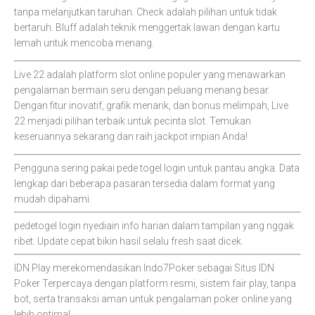
tanpa melanjutkan taruhan. Check adalah pilihan untuk tidak
bertaruh. Bluff adalah teknik menggertak lawan dengan kartu
lemah untuk mencoba menang.
Live 22 adalah platform slot online populer yang menawarkan
pengalaman bermain seru dengan peluang menang besar.
Dengan fitur inovatif, grafik menarik, dan bonus melimpah,
Live
22
menjadi pilihan terbaik untuk pecinta slot. Temukan
keseruannya sekarang dan raih jackpot impian Anda!
Pengguna sering pakai
pede togel login
untuk pantau angka. Data
lengkap dari beberapa pasaran tersedia dalam format yang
mudah dipahami.
pedetogel login
nyediain info harian dalam tampilan yang nggak
ribet. Update cepat bikin hasil selalu fresh saat dicek.
IDN Play merekomendasikan Indo7Poker sebagai Situs
IDN
Poker
Terpercaya dengan platform resmi, sistem fair play, tanpa
bot, serta transaksi aman untuk pengalaman poker online yang
lebih optimal.