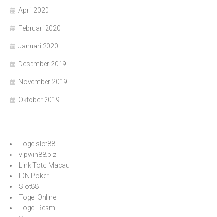
April 2020
Februari 2020
Januari 2020
Desember 2019
November 2019
Oktober 2019
Togelslot88
vipwin88.biz
Link Toto Macau
IDN Poker
Slot88
Togel Online
Togel Resmi