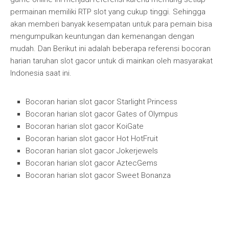
permainan memiliki RTP slot yang cukup tinggi. Sehingga
akan memberi banyak kesempatan untuk para pemain bisa
mengumpulkan keuntungan dan kemenangan dengan
mudah. Dan Berikut ini adalah beberapa referensi bocoran
harian taruhan slot gacor untuk di mainkan oleh masyarakat
Indonesia saat ini.
Bocoran harian slot gacor Starlight Princess
Bocoran harian slot gacor Gates of Olympus
Bocoran harian slot gacor KoiGate
Bocoran harian slot gacor Hot HotFruit
Bocoran harian slot gacor Jokerjewels
Bocoran harian slot gacor AztecGems
Bocoran harian slot gacor Sweet Bonanza