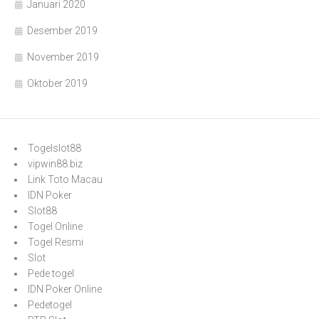
Januari 2020
Desember 2019
November 2019
Oktober 2019
Togelslot88
vipwin88.biz
Link Toto Macau
IDN Poker
Slot88
Togel Online
Togel Resmi
Slot
Pede togel
IDN Poker Online
Pedetogel