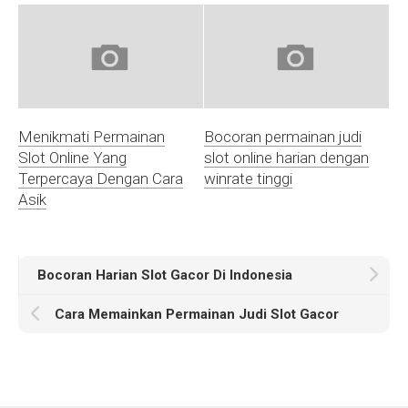
Menikmati Permainan
Bocoran permainan judi
Slot Online Yang
slot online harian dengan
Terpercaya Dengan Cara
winrate tinggi
Asik
Bocoran Harian Slot Gacor Di Indonesia
Cara Memainkan Permainan Judi Slot Gacor