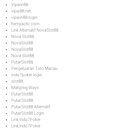
Vipwin88
vipw88.net
vipwin88 login
fixmyacllc.com
Link Alternatif NovaSlot88
Nova Slot88
NovaSlot88
NovaSlot88
Nova Slot88
PutarSlot88
Pengeluaran Toto Macau
indo7poker login
slot88
Mahjong Ways
PutarSlot88
PutarSlot88
PutarSlot88 Alternatif
PutarSlot88 Login
Link Indo7Poker
Link Indo7Poker