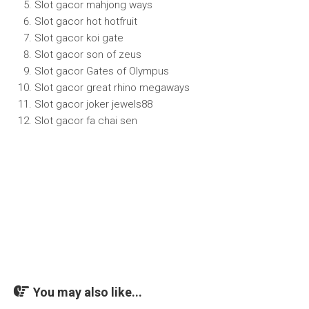
Slot gacor mahjong ways
Slot gacor hot hotfruit
Slot gacor koi gate
Slot gacor son of zeus
Slot gacor Gates of Olympus
Slot gacor great rhino megaways
Slot gacor joker jewels88
Slot gacor fa chai sen
You may also like...