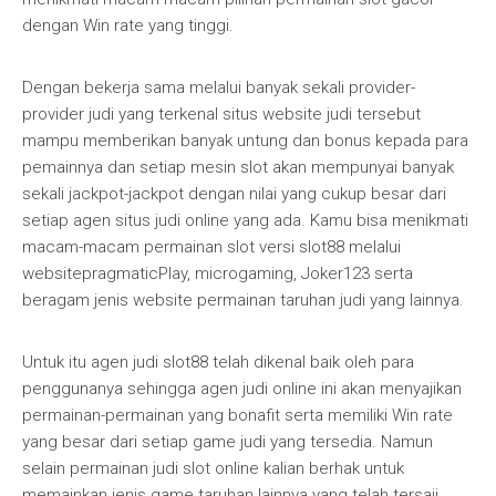
dengan Win rate yang tinggi.
Dengan bekerja sama melalui banyak sekali provider-
provider judi yang terkenal situs website judi tersebut
mampu memberikan banyak untung dan bonus kepada para
pemainnya dan setiap mesin slot akan mempunyai banyak
sekali jackpot-jackpot dengan nilai yang cukup besar dari
setiap agen situs judi online yang ada. Kamu bisa menikmati
macam-macam permainan slot versi slot88 melalui
websitepragmaticPlay, microgaming, Joker123 serta
beragam jenis website permainan taruhan judi yang lainnya.
Untuk itu agen judi slot88 telah dikenal baik oleh para
penggunanya sehingga agen judi online ini akan menyajikan
permainan-permainan yang bonafit serta memiliki Win rate
yang besar dari setiap game judi yang tersedia. Namun
selain permainan judi slot online kalian berhak untuk
memainkan jenis game taruhan lainnya yang telah tersaji