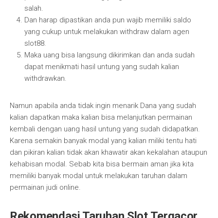
salah.
Dan harap dipastikan anda pun wajib memiliki saldo
yang cukup untuk melakukan withdraw dalam agen
slot88.
Maka uang bisa langsung dikirimkan dan anda sudah
dapat menikmati hasil untung yang sudah kalian
withdrawkan.
Namun apabila anda tidak ingin menarik Dana yang sudah
kalian dapatkan maka kalian bisa melanjutkan permainan
kembali dengan uang hasil untung yang sudah didapatkan.
Karena semakin banyak modal yang kalian miliki tentu hati
dan pikiran kalian tidak akan khawatir akan kekalahan ataupun
kehabisan modal. Sebab kita bisa bermain aman jika kita
memiliki banyak modal untuk melakukan taruhan dalam
permainan judi online.
Rekomendasi Taruhan Slot Tergacor