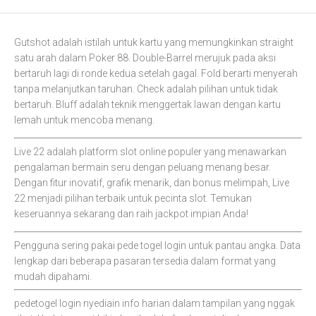
Gutshot adalah istilah untuk kartu yang memungkinkan straight
satu arah dalam
Poker 88
. Double-Barrel merujuk pada aksi
bertaruh lagi di ronde kedua setelah gagal. Fold berarti menyerah
tanpa melanjutkan taruhan. Check adalah pilihan untuk tidak
bertaruh. Bluff adalah teknik menggertak lawan dengan kartu
lemah untuk mencoba menang.
Live 22 adalah platform slot online populer yang menawarkan
pengalaman bermain seru dengan peluang menang besar.
Dengan fitur inovatif, grafik menarik, dan bonus melimpah,
Live
22
menjadi pilihan terbaik untuk pecinta slot. Temukan
keseruannya sekarang dan raih jackpot impian Anda!
Pengguna sering pakai
pede togel login
untuk pantau angka. Data
lengkap dari beberapa pasaran tersedia dalam format yang
mudah dipahami.
pedetogel login
nyediain info harian dalam tampilan yang nggak