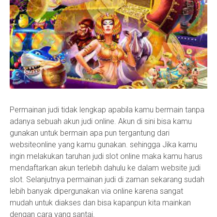
Permainan judi tidak lengkap apabila kamu bermain tanpa
adanya sebuah akun judi online. Akun di sini bisa kamu
gunakan untuk bermain apa pun tergantung dari
websiteonline yang kamu gunakan. sehingga Jika kamu
ingin melakukan taruhan judi slot online maka kamu harus
mendaftarkan akun terlebih dahulu ke dalam website judi
slot. Selanjutnya permainan judi di zaman sekarang sudah
lebih banyak dipergunakan via online karena sangat
mudah untuk diakses dan bisa kapanpun kita mainkan
dengan cara yang santai.