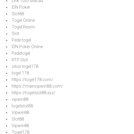
Link Toto Macau
IDN Poker
Slot88
Togel Online
Togel Resmi
Slot
Pede togel
IDN Poker Online
Pedetogel
RTP Slot
situs togel178
togel 178
https://togel178.com/
https://mainvipwin88.com/
https://togelslot88.xyz/
vipwin88
togelslot88
Vipwin88
Slot88
Vipwin88
Togel178