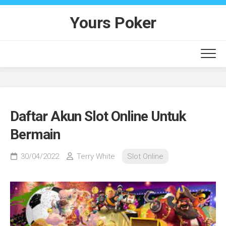
Skip
to
Yours Poker
content
Daftar Akun Slot Online Untuk
Bermain
30/04/2022
Terry White
Slot Online