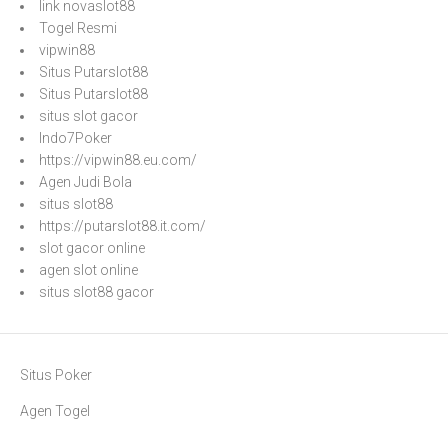
link novaslot88
Togel Resmi
vipwin88
Situs Putarslot88
Situs Putarslot88
situs slot gacor
Indo7Poker
https://vipwin88.eu.com/
Agen Judi Bola
situs slot88
https://putarslot88.it.com/
slot gacor online
agen slot online
situs slot88 gacor
Situs Poker
Agen Togel