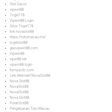
Slot Gacor
vipwin88
Togel178
Vipwin88 Login
Situs Togel178
link novaslot88
https://totomacau.me/
togelslot88
gasvipwin88.com
Vipwin88
vipw88.net
vipwin88 login
fixmyacllc.com
Link Alternatif NovaSlot88
Nova Slot88
NovaSlot88
NovaSlot88
Nova Slot88
PutarSlot88
Pengeluaran Toto Macau