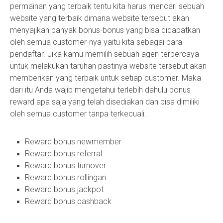
permainan yang terbaik tentu kita harus mencari sebuah
website yang terbaik dimana website tersebut akan
menyajikan banyak bonus-bonus yang bisa didapatkan
oleh semua customer-nya yaitu kita sebagai para
pendaftar. Jika kamu memilih sebuah agen terpercaya
untuk melakukan taruhan pastinya website tersebut akan
memberikan yang terbaik untuk setiap customer. Maka
dari itu Anda wajib mengetahui terlebih dahulu bonus
reward apa saja yang telah disediakan dan bisa dimiliki
oleh semua customer tanpa terkecuali.
Reward bonus newmember
Reward bonus referral
Reward bonus turnover
Reward bonus rollingan
Reward bonus jackpot
Reward bonus cashback