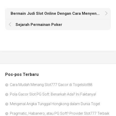
Bermain Judi Slot Online Dengan Cara Menyenangkan
Sejarah Permainan Poker
Pos-pos Terbaru
Cara Mudah Menang Slot777 Gacor di Togelslot88
Pola Gacor Slot PG Soft: Benarkah Ada? Ini Faktanya!
Mengenal Angka Tunggal Hongkong dalam Dunia Togel
Pragmatic, Habanero, atau PG Soft? Provider Slot777 Terbaik