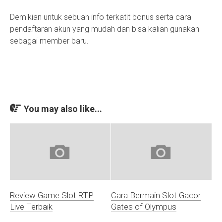
Demikian untuk sebuah info terkatit bonus serta cara
pendaftaran akun yang mudah dan bisa kalian gunakan
sebagai member baru.
You may also like...
Review Game Slot RTP
Cara Bermain Slot Gacor
Live Terbaik
Gates of Olympus