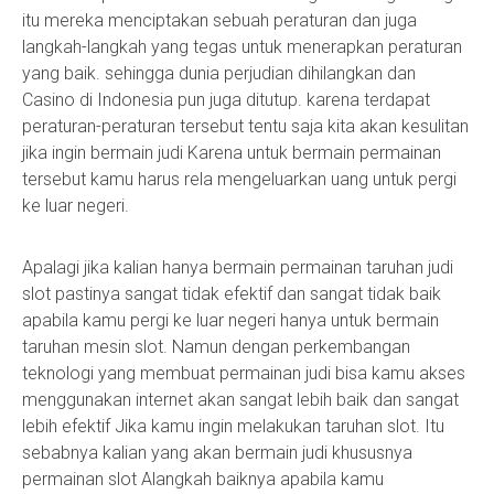
itu mereka menciptakan sebuah peraturan dan juga
langkah-langkah yang tegas untuk menerapkan peraturan
yang baik. sehingga dunia perjudian dihilangkan dan
Casino di Indonesia pun juga ditutup. karena terdapat
peraturan-peraturan tersebut tentu saja kita akan kesulitan
jika ingin bermain judi Karena untuk bermain permainan
tersebut kamu harus rela mengeluarkan uang untuk pergi
ke luar negeri.
Apalagi jika kalian hanya bermain permainan taruhan judi
slot pastinya sangat tidak efektif dan sangat tidak baik
apabila kamu pergi ke luar negeri hanya untuk bermain
taruhan mesin slot. Namun dengan perkembangan
teknologi yang membuat permainan judi bisa kamu akses
menggunakan internet akan sangat lebih baik dan sangat
lebih efektif Jika kamu ingin melakukan taruhan slot. Itu
sebabnya kalian yang akan bermain judi khususnya
permainan slot Alangkah baiknya apabila kamu