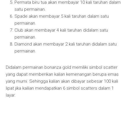
Permata biru tua akan membayar 10 kali taruhan dalam
satu permainan.
Spade akan membayar 5 kali taruhan dalam satu
permainan.
Club akan membayar 4 kali taruhan didalam satu
permainan.
Diamond akan membayar 2 kali taruhan didalam satu
permainan.
Didalam permainan bonanza gold memiliki simbol scatter
yang dapat memberikan kalian kemenangan berupa emas
yang murni. Sehingga kalian akan dibayar sebesar 100 kali
lipat jika kailian mendapatkan 6 simbol scatters dalam 1
layar.