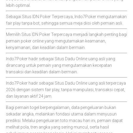
lebih optimal.
Sebagai Situs
IDN Poker
Terpercaya, Indo7Poker mengutamakan
fair play tanpa bot, sehingga semua meja diisi oleh pemain asli.
Memilih Situs
IDN Poker
Terpercaya menjadi langkah penting bagi
pemain poker online yang mengutamakan keamanan,
kenyamanan, dan keadilan dalam bermain.
Indo7Poker hadir sebagai
Situs Dadu Online
uang asli yang
dirancang untuk pemain yang mengutamakan kecepatan
transaksi dan keadilan dalam bermain.
Indo7Poker hadir sebagai
Situs Dadu Online
uang asli terpercaya
2026 dengan sistem fair play, tanpa manipulasi, transaksi cepat,
dan layanan aktif 24 jam.
Bagi pemain togel berpengalaman, data pengeluaran bukan
sekadar angka, melainkan fondasi utama dalam menyusun
prediksi. Melalui pengeluaran
toto macau hari ini
, pemain dapat
melihat pola, tren angka yang sering muncul, serta hasil