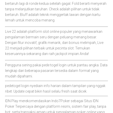
bertaruh lagi di ronde kedua setelah gagal. Fold berarti menyerah
tanpa melanjutkan taruhan. Check adalah pilihan untuk tidak
bertaruh. Bluff adalah teknik menggertak lawan dengan kartu
lemah untuk mencoba menang.
Live 22 adalah platform slot online populer yang menawarkan
pengalaman bermain seru dengan peluang menang besar.
Dengan fitur inovatif, grafik menarik, dan bonus melimpah,
Live
22
menjadi pilihan terbaik untuk pecinta slot. Temukan
keseruannya sekarang dan raih jackpot impian Anda!
Pengguna sering pakai
pede togel login
untuk pantau angka. Data
lengkap dari beberapa pasaran tersedia dalam format yang
mudah dipahami.
pedetogel login
nyediain info harian dalam tampilan yang nggak
ribet. Update cepat bikin hasil selalu fresh saat dicek.
IDN Play merekomendasikan Indo7Poker sebagai Situs
IDN
Poker
Terpercaya dengan platform resmi, sistem fair play, tanpa
bot, serta transaksi aman untuk pengalaman poker online yang