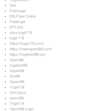
Togel Resmi
Slot
Pede togel
IDN Poker Online
Pedetogel
RTP Slot
situs togel178
togel 178
https://togel178.com/
https://mainvipwin88.com/
https://togelslot88.xyz/
vipwin88
togelslot88
Vipwin88
Slot88
Vipwin88
Togel178
Slot Gacor
vipwin88
Togel178
Vipwin88 Login