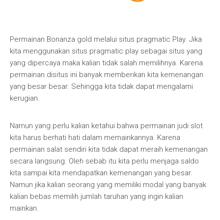
Permainan Bonanza gold melalui situs pragmatic Play. Jika
kita menggunakan situs pragmatic play sebagai situs yang
yang dipercaya maka kalian tidak salah memilihnya. Karena
permainan disitus ini banyak memberikan kita kemenangan
yang besar besar. Sehingga kita tidak dapat mengalami
kerugian.
Namun yang perlu kalian ketahui bahwa permainan judi slot
kita harus berhati hati dalam memainkannya. Karena
permainan salat sendiri kita tidak dapat meraih kemenangan
secara langsung. Oleh sebab itu kita perlu menjaga saldo
kita sampai kita mendapatkan kemenangan yang besar.
Namun jika kalian seorang yang memiliki modal yang banyak
kalian bebas memilih jumlah taruhan yang ingin kalian
mainkan.