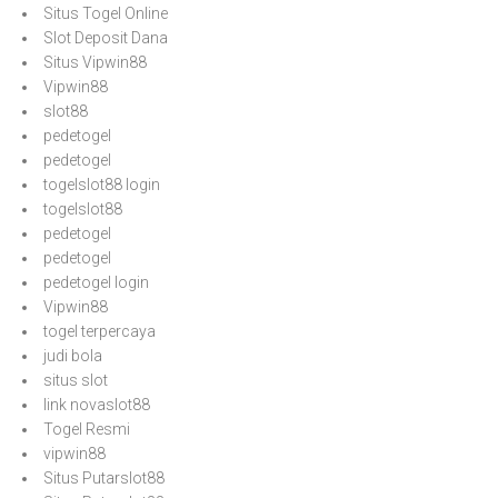
Situs Togel Online
Slot Deposit Dana
Situs Vipwin88
Vipwin88
slot88
pedetogel
pedetogel
togelslot88 login
togelslot88
pedetogel
pedetogel
pedetogel login
Vipwin88
togel terpercaya
judi bola
situs slot
link novaslot88
Togel Resmi
vipwin88
Situs Putarslot88