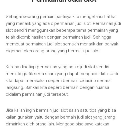
Sebagai seorang pemain pastinya kita mengetahui hal hal
yang menarik yang ada dipermainan judi slot. Permainan judi
slot sendiri menggunakan beberapa tema permainan yang
telah dikombinasikan dengan permainan judi. Sehingga
membuat permainan judi slot semakin menarik dan banyak
digemari oleh orang orang yang bermain judi slot.
Karena disetiap permainan yang ada dijudi slot sendiri
memiliki grafik serta suara yang dapat menghibur kita. Jadi
kita dapat merasakan seperti bermain dicasino secara
langsung. Bahkan kita seperti bermain dengan nuansa
didalam permainan judi tersebut.
Jika kalian ingin bermain judi slot salah satu tips yang bisa
kalian gunakan yaitu dengan bermain judi slot yang jarang
dimainkan oleh orang lain. Mengapa bisa saya katakan