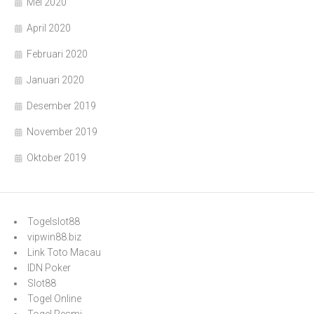
Mei 2020
April 2020
Februari 2020
Januari 2020
Desember 2019
November 2019
Oktober 2019
Togelslot88
vipwin88.biz
Link Toto Macau
IDN Poker
Slot88
Togel Online